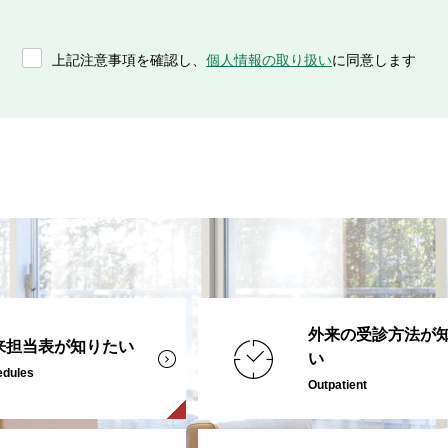
上記注意事項を確認し、
個人情報の取り扱い
に同意します
外来の受診方法が
来担当表が知りたい
い
edules
Outpatient