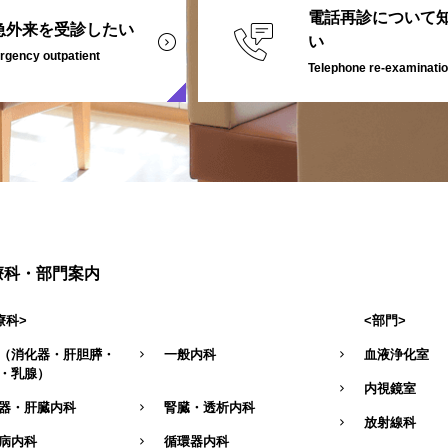
電話再診について
急外来を受診したい
い
gency outpatient
Telephone re-examinati
療科・部門案内
療科>
<部門>
（消化器・肝胆膵・
一般内科
血液浄化室
・乳腺）
内視鏡室
器・肝臓内科
腎臓・透析内科
放射線科
病内科
循環器内科