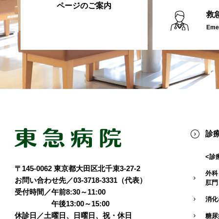
ページのご案内
救
Emer
診
<診
〒145-0062 東京都大田区北千束3-27-2
外科
お問い合わせ先／03-3718-3331（代表）
肛門
受付時間／午前8:30～11:00
消化
午後13:00～15:00
休診日／土曜日、日曜日、祝・休日
糖尿