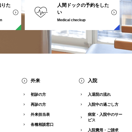
知りた
人間ドックの予約をした
い
on
Medical checkup
外来
入院
初診の方
入退院の流れ
再診の方
入院中の過ごし方
外来担当表
病室・入院中のサー
ビス
各種相談窓口
入院費用・ご請求