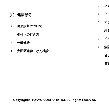
フ
フ
健康診断
ア
健康診断について
患
受付への行き方
ペ
一般健診
病
大田区健診・がん検診
倫
書
Copyright© TOKYU CORPORATION All rights reserved.