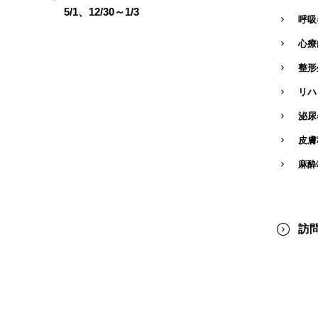
5/1、12/30～1/3
呼吸
心療
整形
リハ
泌尿
皮膚
麻酔
訪