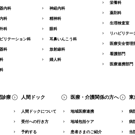
栄養科
器内科
神経内科
薬剤科
内科
精神科
生理検査室
外科
眼科
リハビリテー
ビリテーション科
耳鼻いんこう科
医療安全管理
器科
放射線科
看護部門
科
婦人科
医療連携部門
科
問診療
人間ドック
医療・介護関係の方へ
東
人間ドックについて
地域医療連携
病
受付への行き方
地域包括ケア
病
予約する
患者さまのご紹介
当