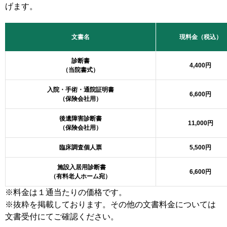
げます。
文書名
現料金（税込）
診断書
4,400円
（当院書式）
入院・手術・通院証明書
6,600円
（保険会社用）
後遺障害診断書
11,000円
（保険会社用）
臨床調査個人票
5,500円
施設入居用診断書
6,600円
（有料老人ホーム宛）
※料金は１通当たりの価格です。
※抜粋を掲載しております。その他の文書料金については
文書受付にてご確認ください。