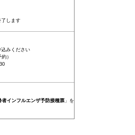
終了します
申込みください
予約）
30
齢者インフルエンザ予防接種票
」を