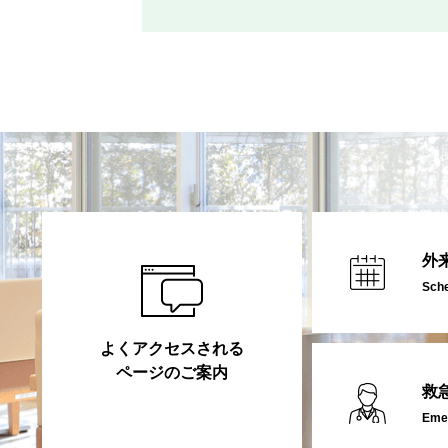
外
Sch
よくアクセスされる
ページのご案内
救
Emer