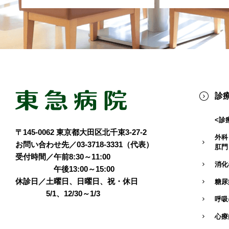
診
<診
〒145-0062 東京都大田区北千束3-27-2
外科
お問い合わせ先／03-3718-3331（代表）
肛門
受付時間／午前8:30～11:00
消化
午後13:00～15:00
休診日／土曜日、日曜日、祝・休日
糖尿
5/1、12/30～1/3
呼吸
心療