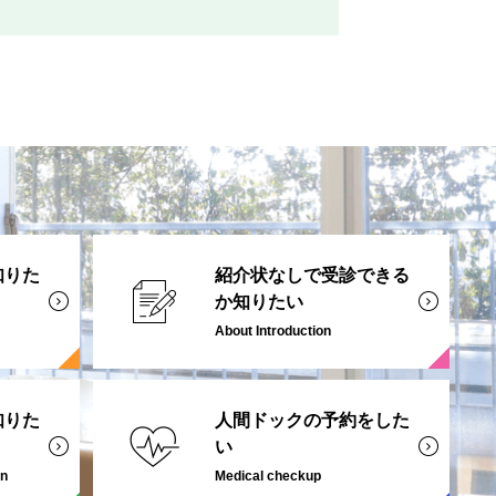
知りた
紹介状なしで受診できる
か知りたい
About Introduction
知りた
人間ドックの予約をした
い
on
Medical checkup