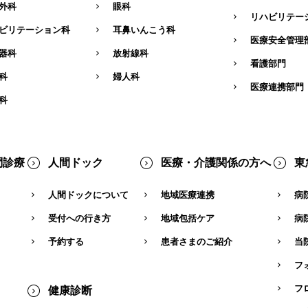
外科
眼科
リハビリテー
ビリテーション科
耳鼻いんこう科
医療安全管理
器科
放射線科
看護部門
科
婦人科
医療連携部門
科
問診療
人間ドック
医療・介護関係の方へ
東
人間ドックについて
地域医療連携
病
受付への行き方
地域包括ケア
病
予約する
患者さまのご紹介
当
フ
フ
健康診断