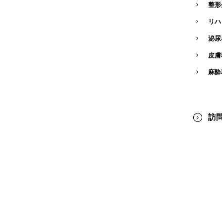
整形
リハ
泌尿
皮膚
麻酔
訪