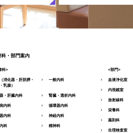
療科・部門案内
療科>
<部門>
（消化器・肝胆膵・
一般内科
血液浄化室
・乳腺）
内視鏡室
器・肝臓内科
腎臓・透析内科
放射線科
病内科
循環器内科
栄養科
器内科
神経内科
薬剤科
内科
精神科
生理検査室