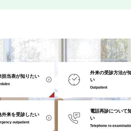
外来の受診方法が
来担当表が知りたい
い
edules
Outpatient
電話再診について
急外来を受診したい
い
gency outpatient
Telephone re-examinati