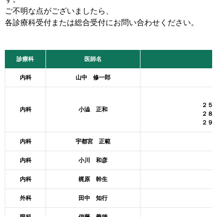
ご不明な点がございましたら、
各診療科受付または総合受付にお問い合わせください。
診療科
医師名
内科
山中 修一郎
２５
内科
小澁 正和
２８
２９
内科
宇都宮 正範
内科
小川 和彦
内科
梶原 幹生
外科
田中 知行