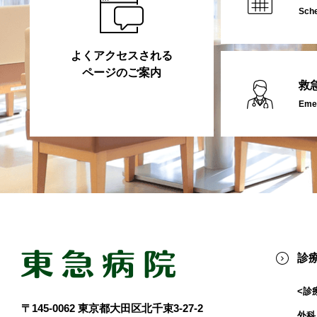
Sch
よくアクセスされる
ページのご案内
救
Emer
診
<診
〒145-0062 東京都大田区北千束3-27-2
外科