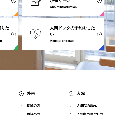
か知りたい
About Introduction
知りた
人間ドックの予約をした
い
on
Medical checkup
外来
入院
初診の方
入退院の流れ
再診の方
入院中の過ごし方