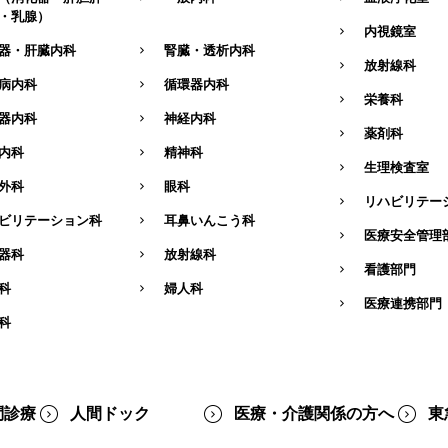
・乳腺）
内視鏡室
器・肝臓内科
腎臓・透析内科
放射線科
病内科
循環器内科
栄養科
器内科
神経内科
薬剤科
内科
精神科
生理検査室
外科
眼科
リハビリテー
ビリテーション科
耳鼻いんこう科
医療安全管理
器科
放射線科
看護部門
科
婦人科
医療連携部門
科
問診療
人間ドック
医療・介護関係の方へ
東