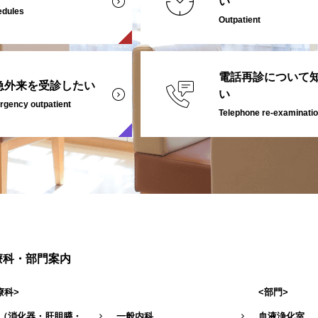
い
edules
Outpatient
電話再診について
急外来を受診したい
い
gency outpatient
Telephone re-examinati
療科・部門案内
療科>
<部門>
（消化器・肝胆膵・
一般内科
血液浄化室