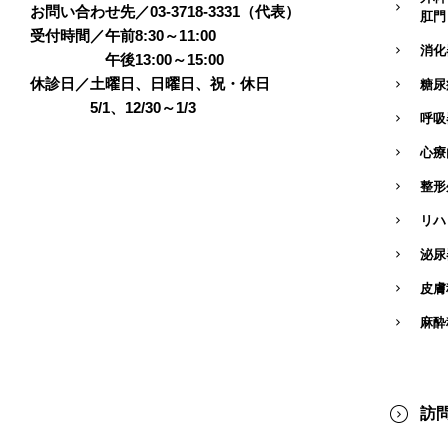
お問い合わせ先／03-3718-3331（代表）
肛門
受付時間／午前8:30～11:00
消化
午後13:00～15:00
休診日／土曜日、日曜日、祝・休日
糖尿
5/1、12/30～1/3
呼吸
心療
整形
リハ
泌尿
皮膚
麻酔
訪