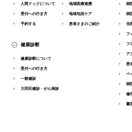
人間ドックについて
地域医療連携
病
受付への行き方
地域包括ケア
病
予約する
患者さまのご紹介
当
フ
フ
健康診断
ア
健康診断について
患
受付への行き方
ペ
一般健診
病
大田区健診・がん検診
倫
書