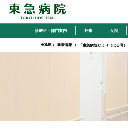
診療科・部門案内
外来
入院
HOME
新着情報
/
/
「東急病院だより（はる号）