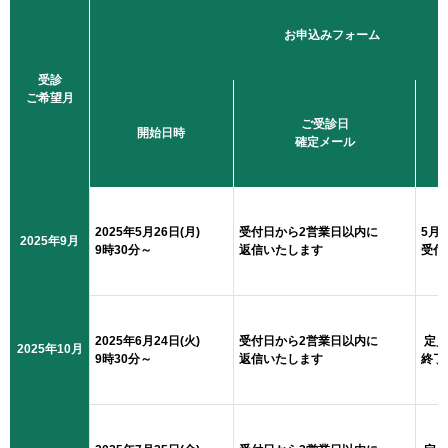
お申込みフォーム
受診
ご希望月
ご受診日
開始日時
確定メール
2025年5月26日(月)
受付日から2営業日以内に
5月2
2025年9月
9時30分～
返信いたします
受付
2025年6月24日(火)
受付日から2営業日以内に
定員
2025年10月
9時30分～
返信いたします
終了