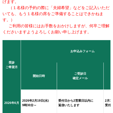
げます。
（１名様の予約の際に「夫婦希望」などをご記入いただ
いても、もう１名様の席をご準備することはできかねま
す。）
ご利用の皆様にはお手数をおかけしますが、何卒ご理解
くださいますようよろしくお願い申し上げます。
お申込みフォーム
受診
ご希望月
ご受診日
開始日時
確定メール
2026年2月19日(水)
受付日から2営業日以内に
2月1
2026年6月
9時30分～
返信いたします
受付