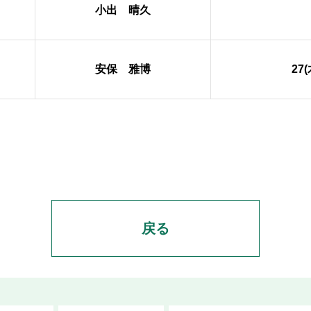
小出 晴久
安保 雅博
27
戻る