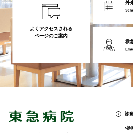
外
Sch
よくアクセスされる
ページのご案内
救
Emer
診
<診