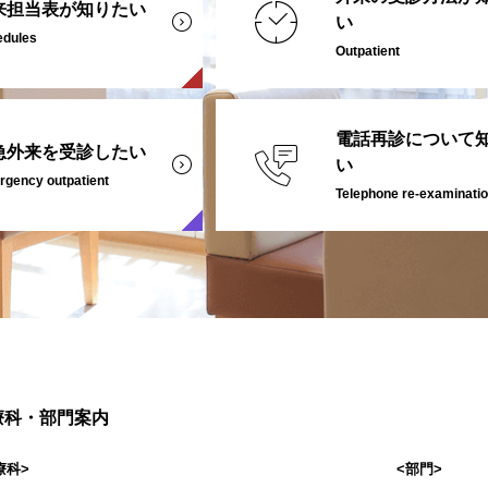
来担当表が知りたい
い
edules
Outpatient
電話再診について
急外来を受診したい
い
gency outpatient
Telephone re-examinati
療科・部門案内
療科>
<部門>