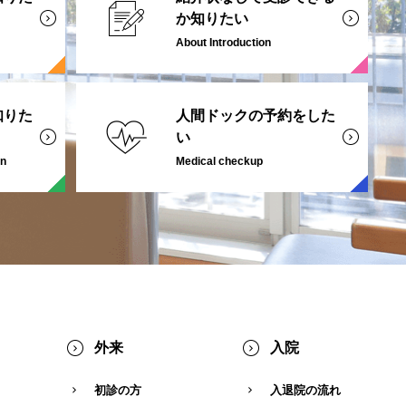
か知りたい
About Introduction
知りた
人間ドックの予約をした
い
on
Medical checkup
外来
入院
初診の方
入退院の流れ