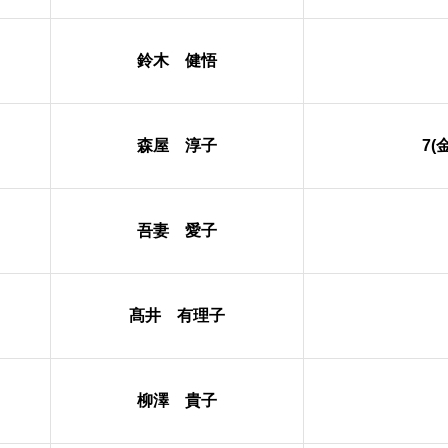
鈴木 健悟
森屋 淳子
7(
吾妻 愛子
髙井 有理子
柳澤 貴子