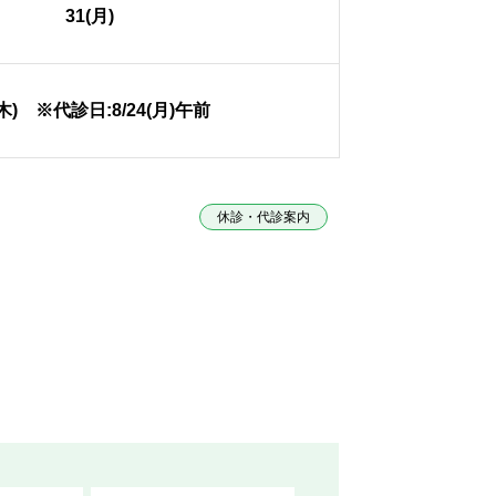
31(月)
(木) ※代診日:8/24(月)午前
休診・代診案内