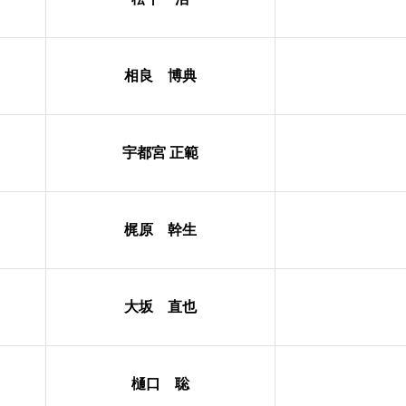
相良 博典
宇都宮 正範
梶原 幹生
大坂 直也
樋口 聡