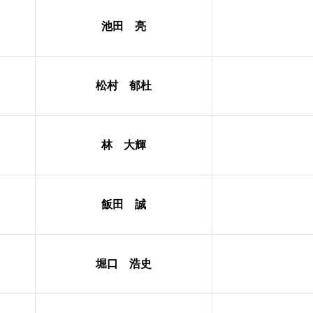
池田 亮
松村 郁杜
林 大輝
飯田 誠
堀口 浩史